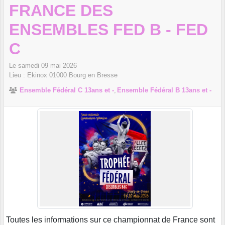
FRANCE DES
ENSEMBLES FED B - FED
C
Le
samedi
09
mai
2026
Lieu :
Ekinox
01000
Bourg en Bresse
Ensemble Fédéral C 13ans et -
Ensemble Fédéral B 13ans et -
Toutes les informations sur ce championnat de France sont