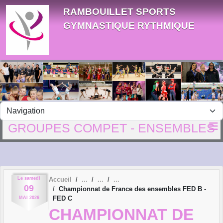
Panneau de gestion des cookies
RAMBOUILLET SPORTS
GYMNASTIQUE RYTHMIQUE
GROUPES COMPET - ENSEMBLES
Le
samedi
Accueil
09
Championnat de France des ensembles FED B -
FED C
MAI
2026
CHAMPIONNAT DE