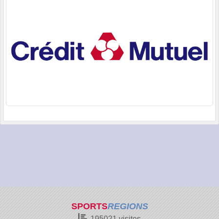
SPORTS
REGIONS
195021
visites