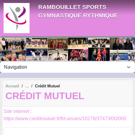
Panneau de gestion des cookies
RAMBOUILLET SPORTS
GYMNASTIQUE RYTHMIQUE
Accueil
Crédit Mutuel
CRÉDIT MUTUEL
Site internet :
https://www.creditmutuel.fr/fr/caisses/10278/37473/00/000