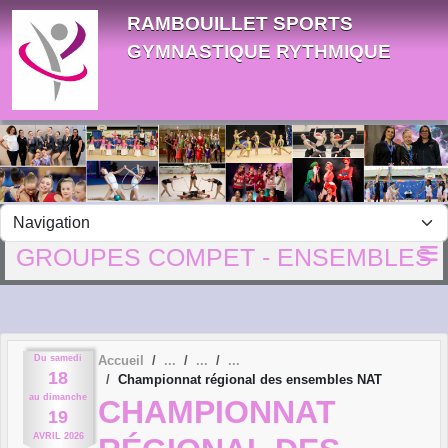
Panneau de gestion des cookies
RAMBOUILLET SPORTS
GYMNASTIQUE RYTHMIQUE
GROUPES COMPET - ENSEMBLES
Du
samedi
Accueil
18
Championnat régional des ensembles NAT
au
dimanche
CHAMPIONNAT
19
AVRIL
2026