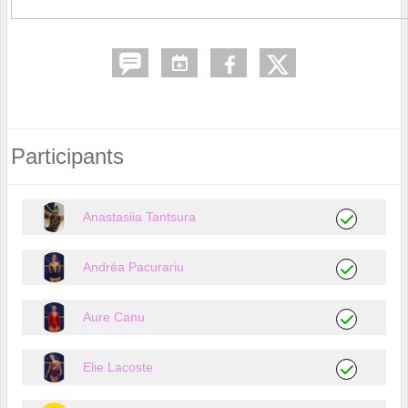
Participants
Anastasiia Tantsura
Andréa Pacurariu
Aure Canu
Elie Lacoste