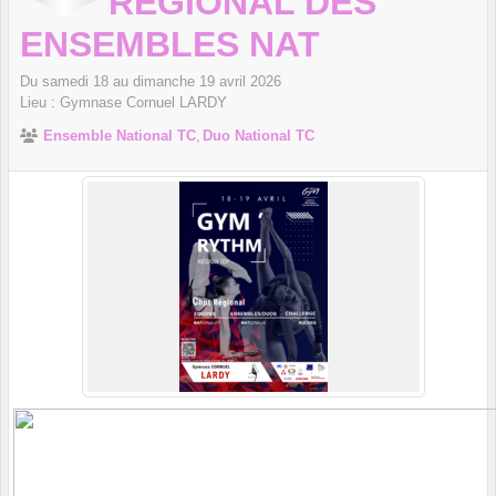
RÉGIONAL DES
ENSEMBLES NAT
Du
samedi
18
au
dimanche
19
avril
2026
Lieu :
Gymnase Cornuel
LARDY
Ensemble National TC
Duo National TC