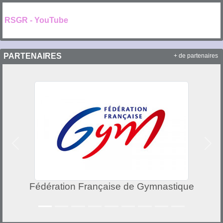
RSGR - YouTube
PARTENAIRES
+ de partenaires
Précedent
Suiv
Fédération Française de Gymnastique