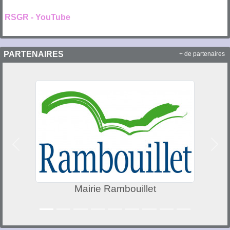
RSGR - YouTube
PARTENAIRES
+ de partenaires
Précedent
Suiv
Mairie Rambouillet