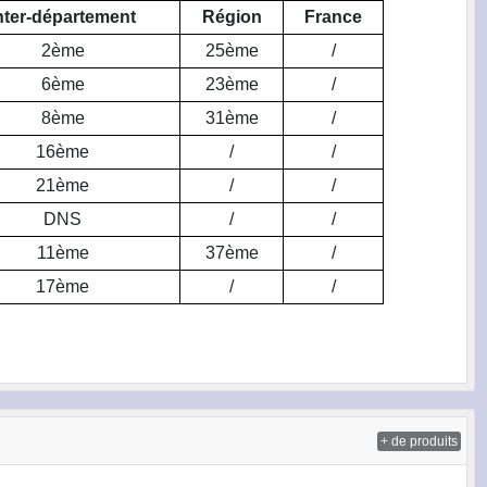
nter-département
Région
France
2ème
25ème
/
6ème
23ème
/
8ème
31ème
/
16ème
/
/
21ème
/
/
DNS
/
/
11ème
37ème
/
17ème
/
/
+ de produits