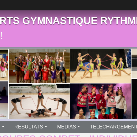
RTS GYMNASTIQUE RYTHM
!
S
RESULTATS
MEDIAS
TELECHARGEMEN