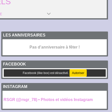
ELS
PE
LES ANNIVERSAIRES
Pas d'anniversaire à fêter !
FACEBOOK
Facebook (like box) est désactivé.
Autoriser
INSTAGRAM
RSGR (@rsgr_78) • Photos et vidéos Instagram