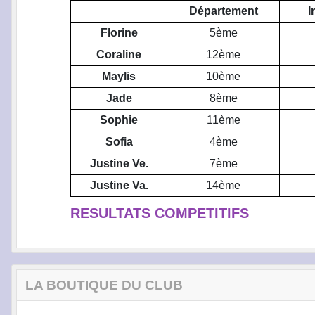
Département
I
Florine
5ème
Coraline
12ème
Maylis
10ème
Jade
8ème
Sophie
11ème
Sofia
4ème
Justine Ve.
7ème
Justine Va.
14ème
RESULTATS COMPETITIFS
LA BOUTIQUE DU CLUB