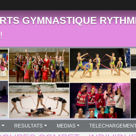
RTS GYMNASTIQUE RYTHM
!
S
RESULTATS
MEDIAS
TELECHARGEMEN