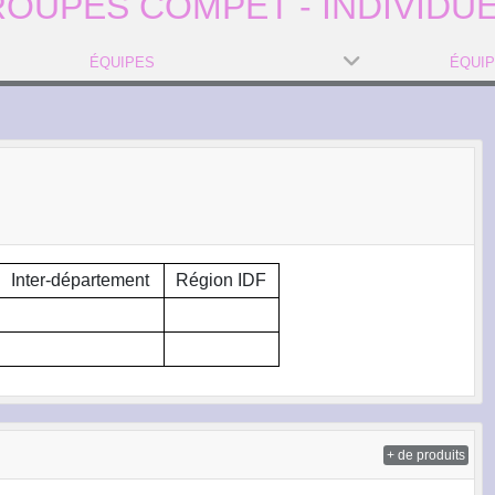
OUPES COMPET - INDIVIDU
ÉQUIPES
ÉQUI
Inter-département
Région IDF
+ de produits