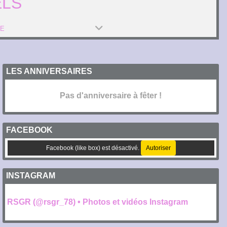
ELS
PE
LES ANNIVERSAIRES
Pas d'anniversaire à fêter !
FACEBOOK
Facebook (like box) est désactivé.
Autoriser
INSTAGRAM
RSGR (@rsgr_78) • Photos et vidéos Instagram