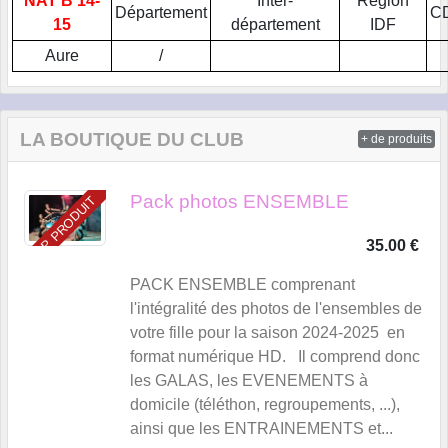
NAT B 14-
Inter-
Région
Département
CD
15
département
IDF
Aure
/
LA BOUTIQUE DU CLUB
+ de produits
Pack photos ENSEMBLE
TOP PRODUIT
35.00 €
PACK ENSEMBLE comprenant
l'intégralité des photos de l'ensembles de
votre fille pour la saison 2024-2025 en
format numérique HD. Il comprend donc
les GALAS, les EVENEMENTS à
domicile (téléthon, regroupements, ...),
ainsi que les ENTRAINEMENTS et...