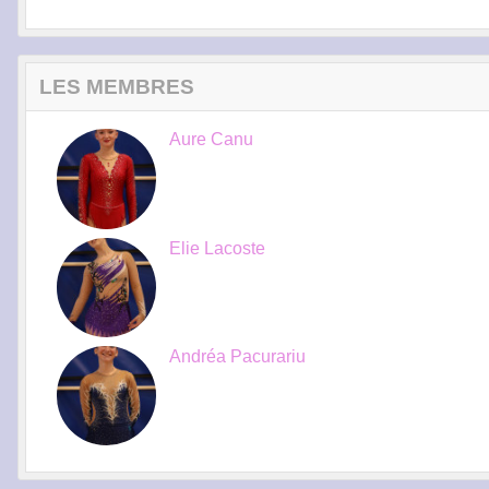
LES MEMBRES
Aure Canu
Elie Lacoste
Andréa Pacurariu