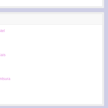
tel
lais
ntsura