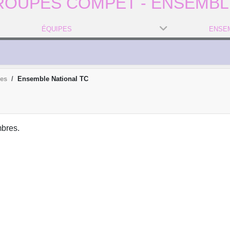
ROUPES COMPET - ENSEMBL
ÉQUIPES
pes
Ensemble National TC
bres.