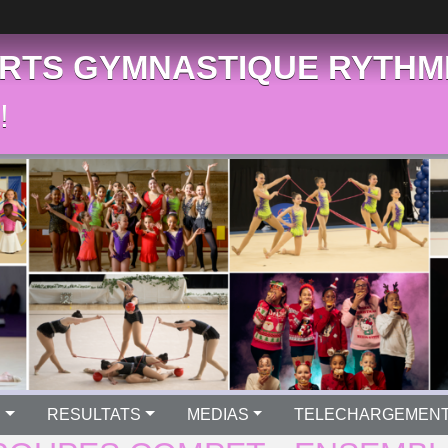
RTS GYMNASTIQUE RYTHM
!
S
RESULTATS
MEDIAS
TELECHARGEMEN